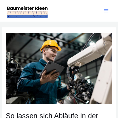
Zum
Main
Inhalt
Men
springen
Post
navigation
So lassen sich Abläufe in der