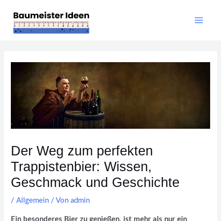
Zum
Main
Inhalt
Men
springen
Post
navigation
Der Weg zum perfekten
Trappistenbier: Wissen,
Geschmack und Geschichte
/
Allgemein
/ Von
admin
Ein besonderes Bier zu genießen, ist mehr als nur ein